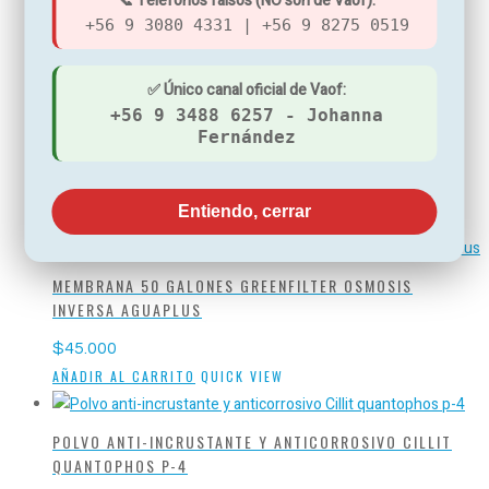
📞 Teléfonos falsos (NO son de Vaof):
KIT RECAMBIO PILOTEPHOS
+56 9 3080 4331 | +56 9 8275 0519
$
135.000
AÑADIR AL CARRITO
QUICK VIEW
✅ Único canal oficial de Vaof:
+56 9 3488 6257 - Johanna
Fernández
LAMPARA ULTRA VIOLETA PARA AGUA 6W 1/4
$
79.990
Entiendo, cerrar
LEER MÁS
QUICK VIEW
MEMBRANA 50 GALONES GREENFILTER OSMOSIS
INVERSA AGUAPLUS
$
45.000
AÑADIR AL CARRITO
QUICK VIEW
POLVO ANTI-INCRUSTANTE Y ANTICORROSIVO CILLIT
QUANTOPHOS P-4