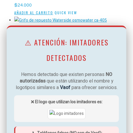
$
24.000
AÑADIR AL CARRITO
QUICK VIEW
GRIFO DE REPUESTO WATERSIDE OSMOWATER CA-405
⚠️ ATENCIÓN: IMITADORES
$
48.000
AÑADIR AL CARRITO
QUICK VIEW
DETECTADOS
KIT DE FILTROS RESPUESTO OSMOWATER CA-405
Hemos detectado que existen personas
NO
$
165.000
autorizadas
que están utilizando el nombre y
AÑADIR AL CARRITO
QUICK VIEW
logotipos similares a
Vaof
para ofrecer servicios.
❌ El logo que utilizan los imitadores es:
KIT DE REPUESTOS ORIGINALES BONAQUA
$
250.000
AÑADIR AL CARRITO
QUICK VIEW