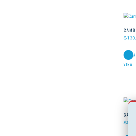
CAMB
$
130
A
VIEW
CAMB
$
85.