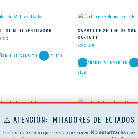
IO DE MOTOVENTILADOR
CAMBIO DE SELENOIDE CON
BASTAGO
.000
$
95.000
ÑADIR AL CARRITO
QUICK
AÑADIR AL CARRITO
VIEW
IO ELECTROVALVULA 3 VIAS
⚠️ ATENCIÓN: IMITADORES DETECTADOS
CAMBIO SELENOIDE ICE MAK
000
BASTAGO
Hemos detectado que existen personas
NO autorizadas
que