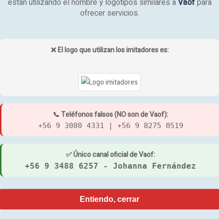
están utilizando el nombre y logotipos similares a
Vaof
para
$
65.000
ÑADIR AL CARRITO
QUICK
ofrecer servicios.
AÑADIR AL CARRITO
VIEW
❌ El logo que utilizan los imitadores es:
ENCIÓN CON FILTRO
MANTENCIÓN CON FILTRO E
📞 Teléfonos falsos (NO son de Vaof):
RNATIVO MWF
WIRPHOOL
+56 9 3080 4331 | +56 9 8275 0519
000
$
55.000
✅ Único canal oficial de Vaof:
ÑADIR AL CARRITO
QUICK
AÑADIR AL CARRITO
+56 9 3488 6257 - Johanna Fernández
VIEW
Entiendo, cerrar