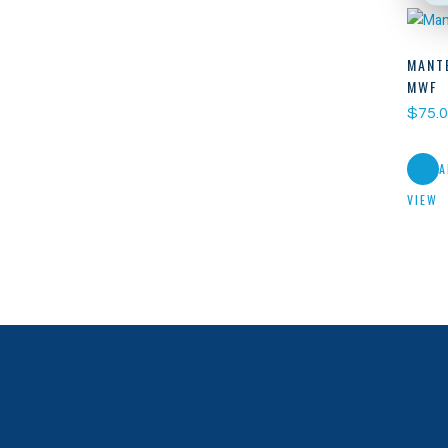
MANTE
MWF
$
75.
A
VIEW