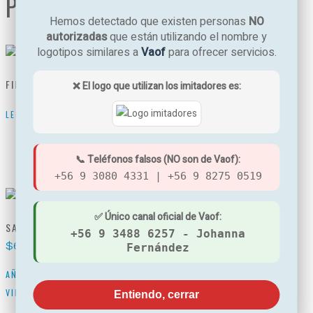
PRODUCTOS RELACIONADOS
Hemos detectado que existen personas
NO
autorizadas
que están utilizando el nombre y
logotipos similares a
Vaof
para ofrecer servicios.
FILTROS SAMSUNG 3
KENMOORE W10295370
❌ El logo que utilizan los imitadores es:
$
69.800
LEER MÁS
QUICK VIEW
AÑADIR AL CARRITO
QUICK
VIEW
📞 Teléfonos falsos (NO son de Vaof):
+56 9 3080 4331 | +56 9 8275 0519
✅ Único canal oficial de Vaof:
SAMSUNG 06317A
FRIGIDAIRE WF2CB
+56 9 3488 6257 - Johanna
$
69.800
$
79.800
Fernández
AÑADIR AL CARRITO
QUICK
AÑADIR AL CARRITO
QUICK
VIEW
VIEW
Entiendo, cerrar