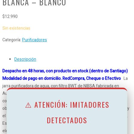
BLANCA – BLANCO
$
12.990
Sin existencias
Categoría:
Purificadores
Descripción
Despacho en 48 horas, con producto en stock (dentro de Santiago)
Modalidad de pago en domicilio. RedCompra, Cheque o Efectivo
La
jarra purificadora de agua, con filtro BWT de NIBSA fabricada en
Austria, es la única del mercado que además de reducir la
concentración de cal y eliminar el cloro, la enriquece con Magnesio,
⚠️ ATENCIÓN: IMITADORES
obteniendo agua con mejor sabor que realza el sabor del café, el té y
el agua que se bebe, y que entrega grandes beneficios para la salud.
DETECTADOS
Es más económica que el agua envasada y alarga la vida útil de los
electrodomésticos.