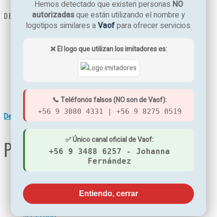
Hemos detectado que existen personas
NO
autorizadas
que están utilizando el nombre y
DETALLES TÉCNICOS
logotipos similares a
Vaof
para ofrecer servicios.
Jarra de agua BWT
Colores: Blanca, lila, verde, azul y naranja
❌ El logo que utilizan los imitadores es:
Contador digital, que indica cuando cambiar el filtro
Modelo Penguin
Capacidad 2,7 litros
Fabricada en Austria
📞 Teléfonos falsos (NO son de Vaof):
+56 9 3080 4331 | +56 9 8275 0519
Descargar Ficha Técnica
✅ Único canal oficial de Vaof:
PRODUCTOS RELACIONADOS
+56 9 3488 6257 - Johanna
Fernández
Entiendo, cerrar
SISTEMA DE OSMOSIS
$
195.000