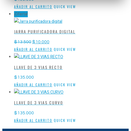
AÑADIR AL CARRITO
QUICK VIEW
¡Oferta!
JARRA PURIFICADORA DIGITAL
El
El
$
13.500
$
10.000
precio
precio
AÑADIR AL CARRITO
QUICK VIEW
original
actual
era:
es:
$13.500.
$10.000.
LLAVE DE 3 VIAS RECTO
$
135.000
AÑADIR AL CARRITO
QUICK VIEW
LLAVE DE 3 VIAS CURVO
$
135.000
AÑADIR AL CARRITO
QUICK VIEW