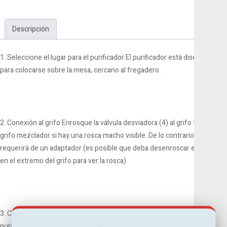
DELUXE
cantidad
Descripción
1. Seleccione el lugar para el purificador El purificador está diseñado
para colocarse sobre la mesa, cercano al fregadero.
2. Conexión al grifo Enrosque la válvula desviadora (4) al grifo frío o al
grifo mezclador si hay una rosca macho visible. De lo contrario, se
requerirá de un adaptador (es posible que deba desenroscar el difusor
en el extremo del grifo para ver la rosca).
3. Colocación del filtro de cerámica Desenrosque la carcasa del
purificador (1) de la base (3). Retire el filtro (8) de su funda protectora.