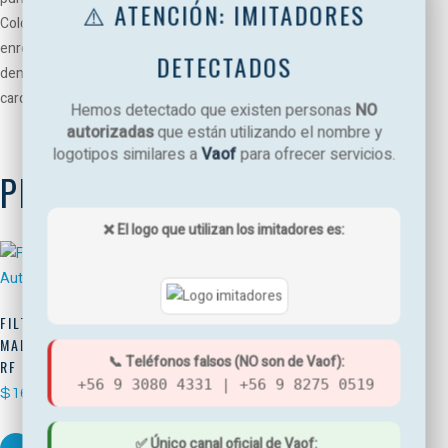
⚠️ ATENCIÓN: IMITADORES
Coloque la arandela de sellado (9) en el vástago de montaje del filtro y
enrósquelo en la base (3) hasta que sienta resistencia; no apriete
DETECTADOS
demasiado. Humedezca la junta (2), luego colóquela en la ranura de la
carcasa (1) y enrosque la ésta última en la base (3); apriete solo a mano.
Hemos detectado que existen personas
NO
autorizadas
que están utilizando el nombre y
logotipos similares a
Vaof
para ofrecer servicios.
PRODUCTOS RELACIONADOS
❌ El logo que utilizan los imitadores es:
LLAVE DE 3 VIAS CURVO
FILTRO DE PARTÍCULAS DE
$
135.000
MALLA AUTOLIMPIANTE TOP
📞 Teléfonos falsos (NO son de Vaof):
RF DE 3/4
AÑADIR AL CARRITO
+56 9 3080 4331 | +56 9 8275 0519
$
165.000
QUICK VIEW
✅ Único canal oficial de Vaof: