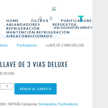
0
CARRITO
HOME
FILTROS
PURIFICADORES
ABLANDADORES
REPUESTOS
was successfully added to your cart.
REFRIGERACIÓN
MANTENCIÓN REFRIGERACIÓN
AIREACONDICIONADO
Inicio
Purificadores
LLAVE DE 3 VIAS DELUXE
LLAVE DE 3 VIAS DELUXE
$
135.000
LLAVE
AÑADIR AL CARRITO
DE
3
VIAS
SKU:
SW7606
Categorías:
Destacados
,
Purificadores