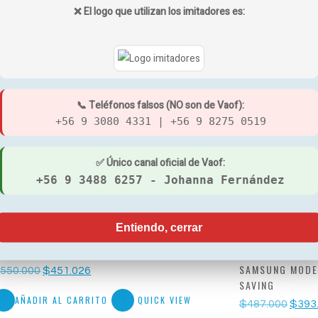
❌ El logo que utilizan los imitadores es:
📞 Teléfonos falsos (NO son de Vaof):
+56 9 3080 4331 | +56 9 8275 0519
✅ Único canal oficial de Vaof:
DOS
+56 9 3488 6257 - Johanna Fernández
¡Oferta!
Entiendo, cerrar
IDEA BREEZELESS INVERTER R32
SAMSUNG MODE
El
El
$
550.000
$
451.026
precio
precio
SAVING
original
actual
AÑADIR AL CARRITO
QUICK VIEW
El
era:
es:
$
487.000
$
393
preci
$550.000.
$451.026.