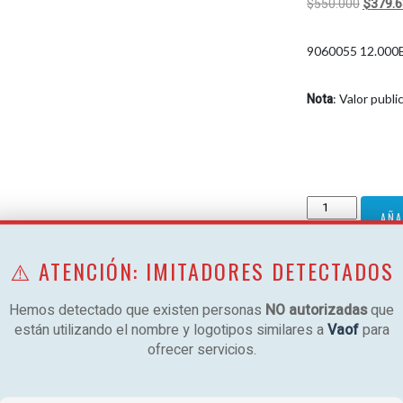
El
$
550.000
$
379.
precio
original
9060055 12.000
era:
$550.0
Nota
: Valor publ
Midea
AÑA
Aire
Portatil
⚠️ ATENCIÓN: IMITADORES DETECTADOS
Frio/Color
Categoría:
Aireac
R410
Hemos detectado que existen personas
NO autorizadas
que
cantidad
están utilizando el nombre y logotipos similares a
Vaof
para
ofrecer servicios.
máticamente. Modo GearShift para controlar activamente el nivel de uso 