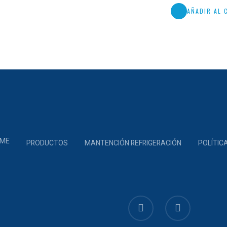
origin
AÑADIR AL 
era:
$487.
ME
PRODUCTOS
MANTENCIÓN REFRIGERACIÓN
POLÍTIC