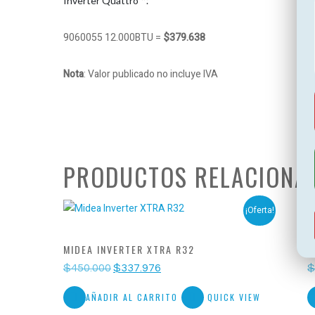
Inverter Quattro ™.
9060055 12.000BTU =
$379.638
Nota
: Valor publicado no incluye IVA
PRODUCTOS RELACIONA
¡Oferta!
MIDEA INVERTER XTRA R32
M
El
El
$
450.000
$
337.976
precio
precio
original
actual
AÑADIR AL CARRITO
QUICK VIEW
era:
es:
$450.000.
$337.976.