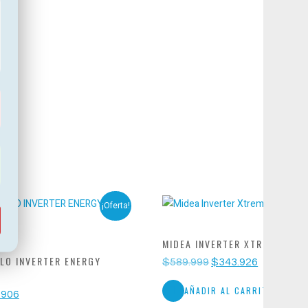
¡Oferta!
MIDEA INVERTER XTREME DUR
LO INVERTER ENERGY
El
El
$
589.999
$
343.926
precio
precio
original
actual
AÑADIR AL CARRITO
El
.906
era:
es:
o
precio
$589.999.
$343.926.