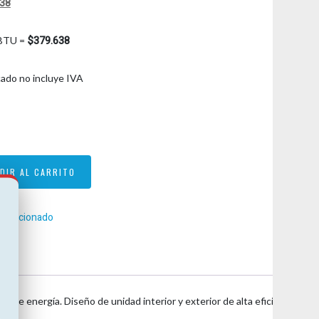
El
638
precio
actual
$379.638
BTU =
es:
00.
$379.638.
icado no incluye IVA
DIR AL CARRITO
ondicionado
de energía. Diseño de unidad interior y exterior de alta eficiencia con