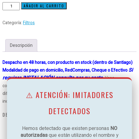
Porta
AÑADIR AL CARRITO
filtro
partículas
Categoría:
Filtros
Waterside
water
by
Descripción
pass
3/4"
Despacho en 48 horas, con producto en stock (dentro de Santiago)
cantidad
Si
Modalidad de pago en domicilio, RedCompras, Cheque o Efectivo
requiere INSTALACIÓN consulte por su costo.
Vaso
contenedor para filtro de 10″ con by pass, permite incorporar
⚠️ ATENCIÓN: IMITADORES
diferentes filtros según necesidad (carbón activado, lavable, etc.)
incluye llave de servicio.
DETECTADOS
DETALLES TÉCNICOS
Hemos detectado que existen personas
NO
Tamaño del filtro: 10″
autorizadas
que están utilizando el nombre y
Conexión hidraúlica: 3/4″