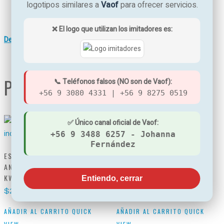
logotipos similares a
Vaof
para ofrecer servicios.
Incluye by pass y llave de servicio
Fabricación: Inglaterra
❌ El logo que utilizan los imitadores es:
Descargar Ficha Técnica
PRODUCTOS RELACIONADOS
📞 Teléfonos falsos (NO son de Vaof):
+56 9 3080 4331 | +56 9 8275 0519
✅ Único canal oficial de Vaof:
+56 9 3488 6257 - Johanna
Fernández
ESTACIÓN DOSIFICADORA
FILTRO DE PARTÍCULAS DE
ANTI INCRUSTANTE CILLIT
MALLA AUTOLIMPIANTE TOP
KWZ 8.8 INEX 2″
RF DE 3/4
Entiendo, cerrar
$
2.700.000
$
165.000
AÑADIR AL CARRITO
QUICK
AÑADIR AL CARRITO
QUICK