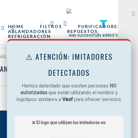
0
CARRITO
HOME
FILTROS
PURIFICADORES
ABLANDADORES
REPUESTOS
was successfully added to your cart.
REFRIGERACIÓN
MANTENCIÓN REFRIGERACIÓN
AIREACONDICIONADO
⚠️ ATENCIÓN: IMITADORES
All Posts By
ANUNCIAME
DETECTADOS
Hemos detectado que existen personas
NO
autorizadas
que están utilizando el nombre y
logotipos similares a
Vaof
para ofrecer servicios.
❌ El logo que utilizan los imitadores es: