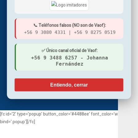
HOME
PRODUCTOS
MANTENCIÓN REFRIGERACIÓN
📞 Teléfonos falsos (NO son de Vaof):
+56 9 3080 4331 | +56 9 8275 0519
POLÍTICAS DE COMPRA
CONTACTO
✅ Único canal oficial de Vaof:
+56 9 3488 6257 - Johanna
Fernández
Entiendo, cerrar
© 2026 Comercial Vaof.
[fc id='2' type='popup' button_color='#4488ee' font_color='white'
bind='.popup'][/fc]