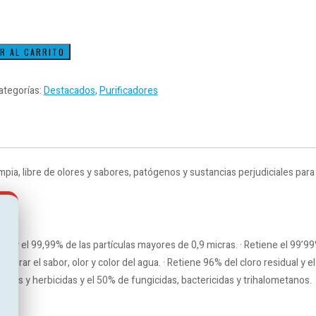
R AL CARRITO
ategorías:
Destacados
,
Purificadores
mpia, libre de olores y sabores, patógenos y sustancias perjudiciales para 
ras y el 99,99% de las partículas mayores de 0,9 micras. · Retiene el 99’9
mejorar el sabor, olor y color del agua. · Retiene 96% del cloro residual y 
ticidas y herbicidas y el 50% de fungicidas, bactericidas y trihalometanos.