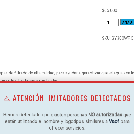
$
65.000
PURIFICADOR
AÑADI
DE
AGUA
SKU:
GY300WF
C
SOBRE
MESADA
GOODYEAR
cantidad
pas de filtrado de alta calidad, para ayudar a garantizar que el agua sea li
s pesados, bacterias y pesticidas.
⚠️ ATENCIÓN: IMITADORES DETECTADOS
so de 0,5 micras · Retiene el 99,90% de las partículas mayores de 0,5 mic
Terrigena). · Retiene 96% del cloro residual y el 98% de turbiedad. Ayuda a 
Hemos detectado que existen personas
NO autorizadas
que
. · Filtra el 95% de hidrocarburos poliaromáticos (trazas), el 85% de insec
están utilizando el nombre y logotipos similares a
Vaof
para
ofrecer servicios.