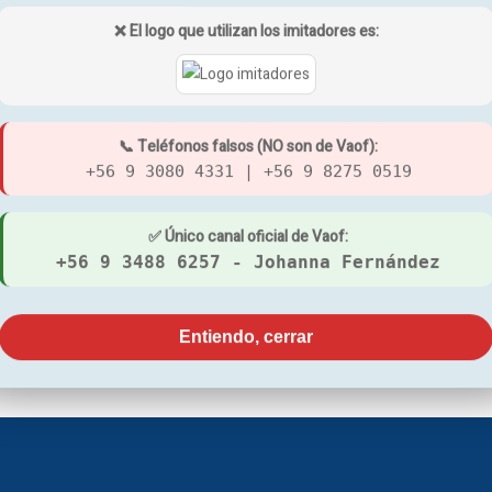
❌ El logo que utilizan los imitadores es:
ADOS
📞 Teléfonos falsos (NO son de Vaof):
KIT DE FILTRO
+56 9 3080 4331 | +56 9 8275 0519
CA-405
PURIFICADOR OSMOSIS INVERSA ROC-188
$
165.000
✅ Único canal oficial de Vaof:
COMPACT
+56 9 3488 6257 - Johanna Fernández
$
250.000
AÑADIR AL CARR
AÑADIR AL CARRITO
QUICK VIEW
Entiendo, cerrar